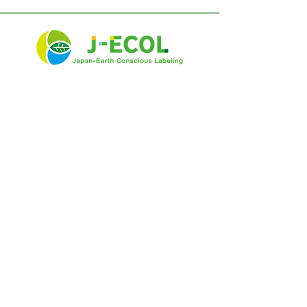
株式会社 村田
株式会社ロッテ 狭山工場
様
TOP
活動計画
団体概要
News
事例
入会案内
会員ページ
お問い合わせ
ラベル台紙の現状
リサイクルに向けた活動
リサイクラー（古紙受入）拠点一覧
よくある質問
個人情報保護方針